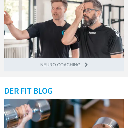
Use the brain, fix the body - Neuro Athletik Training
NEURO COACHING
DER FIT BLOG