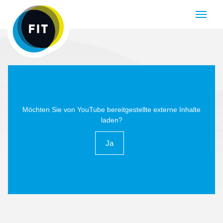
Navigatio
öffnen
oder
schließen
Möchten Sie von
YouTube
bereitgestellte externe Inhalte
laden?
Ja