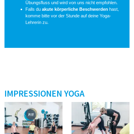
Übungsfluss und wird von uns nicht empfohlen.
Falls du
akute körperliche Beschwerden
hast,
komme bitte vor der Stunde auf deine Yoga-
Lehrerin zu.
IMPRESSIONEN YOGA