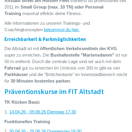
Altstadt direkt am Holsten Fleet
trainierst du professionell seit
2011 im
Small Group (max. 10 TN) oder Personal
Training
maximal effektiv deine Fitness.
Alle Informationen zu unseren Trainings- und
Coachingkonzepten
bekommst du hier.
Erreichbarkeit & Parkmöglichkeiten
Die Altstadt ist mit
öffentlichen Verkehrsmitteln der KVG
super zu erreichen. Die
Bushaltestelle "Martensdamm"
ist nur
50 m entfernt. Durch die zentrale Lage sind wir auch mit dem
Fahrrad
gut zu erreichen Im Umkreis von 300 m gibt es vier
Parkhäuser
und die "Brötchentaste" im Innenstadtbereich reicht
für
30 Minuten kostenlos parken
.
Präventionskurse im FIT Altstadt
TK Rücken Basic
1.
1
4.04.26 - 09.06.26
Dienstag 17.30
Funktionelles Training
1.
30.04.26 - 25.06.26
Donnerstag 18.00