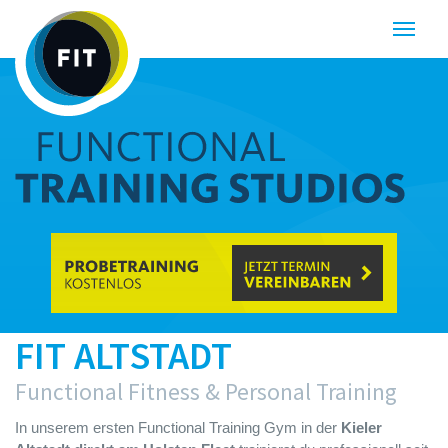
Navigatio
öffnen
oder
schließen
FIT ALTSTADT
Functional Fitness & Personal Training
In unserem ersten Functional Training Gym in der
Kieler